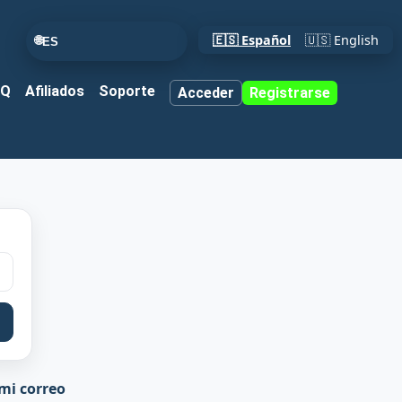
🇪🇸 Español
🇺🇸 English
🌐
ES
AQ
Afiliados
Soporte
Acceder
Registrarse
mi correo