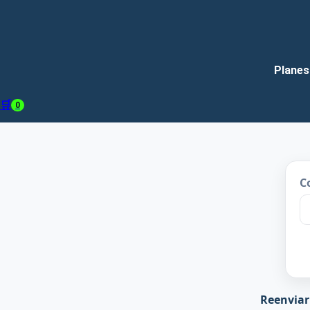
Planes
🛒
0
C
Reenviar